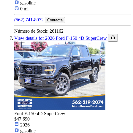
gasoline
0 mi
(562) 741-8972
Contacta
Número de Stock: 261162
View details for 2026 Ford F-150 4D SuperCrew
Ford F-150 4D SuperCrew
$47,690
2026
gasoline