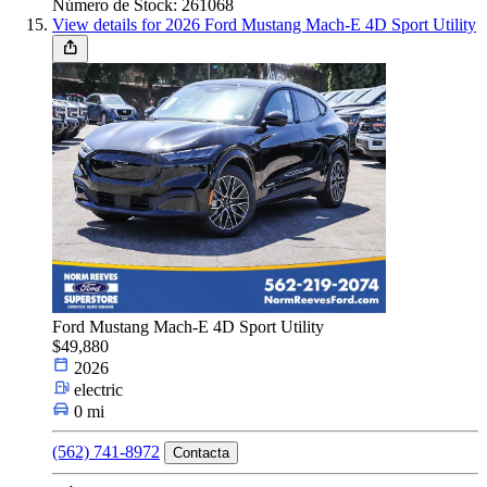
Número de Stock: 261068
View details for 2026 Ford Mustang Mach-E 4D Sport Utility
Ford Mustang Mach-E 4D Sport Utility
$49,880
2026
electric
0 mi
(562) 741-8972
Contacta