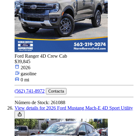
Ford Ranger 4D Crew Cab
$39,845
2026
gasoline
0 mi
(562) 741-8972
Contacta
Número de Stock: 261088
View details for 2026 Ford Mustang Mach-E 4D Sport Utility