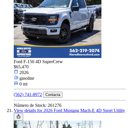
Ford F-150 4D SuperCrew
$65,470
2026
gasoline
0 mi
(562) 741-8972
Contacta
Número de Stock: 261276
View details for 2026 Ford Mustang Mach-E 4D Sport Utility