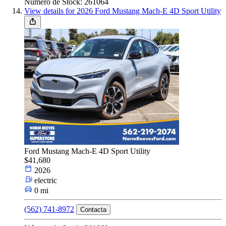
Número de Stock: 261064
View details for 2026 Ford Mustang Mach-E 4D Sport Utility
Ford Mustang Mach-E 4D Sport Utility
$41,680
2026
electric
0 mi
(562) 741-8972
Contacta