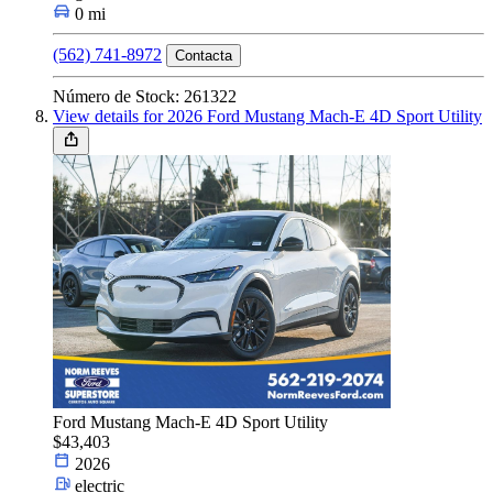
0 mi
(562) 741-8972
Contacta
Número de Stock: 261322
View details for 2026 Ford Mustang Mach-E 4D Sport Utility
Ford Mustang Mach-E 4D Sport Utility
$43,403
2026
electric