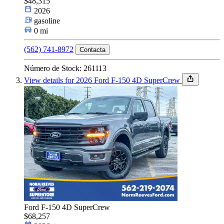
$48,315
Año
2026
gasoline
0 mi
(562) 741-8972
Contacta
Número de Stock: 261113
View details for 2026 Ford F-150 4D SuperCrew
Ford F-150 4D SuperCrew
$68,257