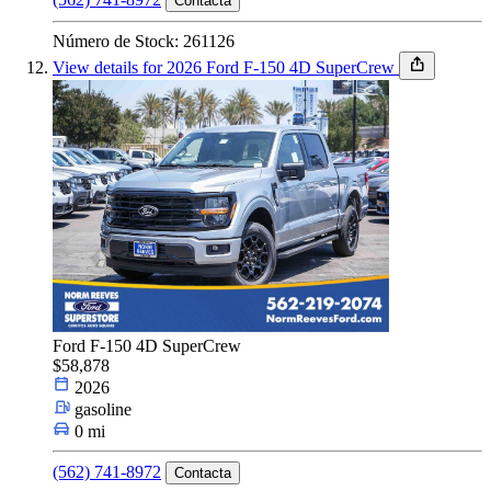
Contacta
Número de Stock: 261126
View details for 2026 Ford F-150 4D SuperCrew
Ford F-150 4D SuperCrew
$58,878
2026
gasoline
0 mi
(562) 741-8972
Contacta