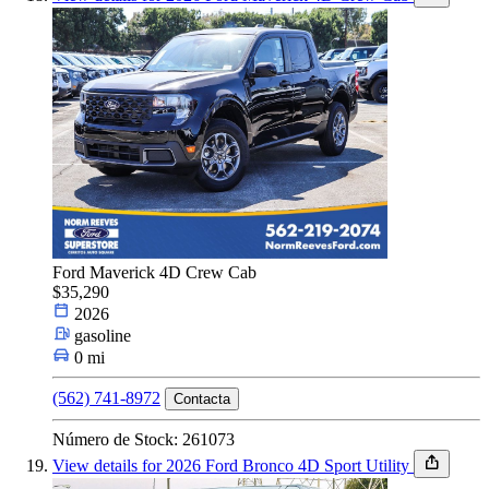
Ford Maverick 4D Crew Cab
$35,290
2026
gasoline
0 mi
(562) 741-8972
Contacta
Número de Stock: 261073
View details for 2026 Ford Bronco 4D Sport Utility