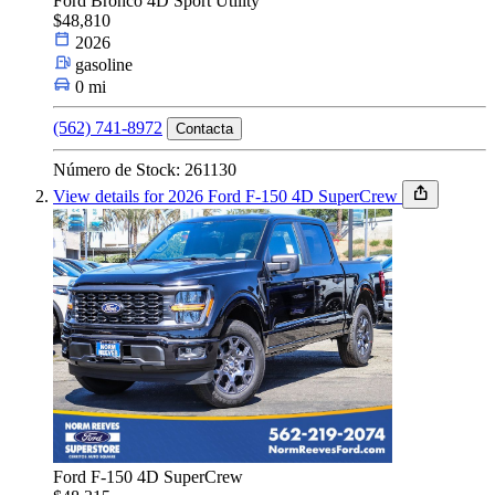
Ford Bronco 4D Sport Utility
$48,810
2026
Tipo de Carro
gasoline
0 mi
(562) 741-8972
Contacta
Tamaño
Número de Stock: 261130
View details for 2026 Ford F-150 4D SuperCrew
Fuel Type
Marca y modelo
Características
Ford F-150 4D SuperCrew