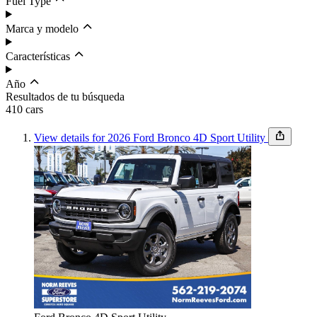
Fuel Type
Marca y modelo
Características
Año
Resultados de tu búsqueda
410
car
s
View details for 2026 Ford Bronco 4D Sport Utility
Budget
Set budget
Ordenar por
Condición