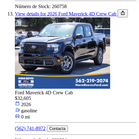
Número de Stock: 260758
View details for 2026 Ford Maverick 4D Crew Cab
Ford Maverick 4D Crew Cab
$32,605
2026
gasoline
0 mi
(562) 741-8972
Contacta