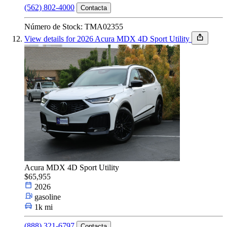
(562) 802-4000
Contacta
Número de Stock: TMA02355
View details for 2026 Acura MDX 4D Sport Utility
Acura MDX 4D Sport Utility
$65,955
2026
gasoline
1k mi
(888) 321-6797
Contacta