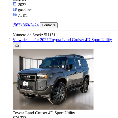
2027
Tipo de Carro
gasoline
71 mi
(562) 860-2424
Contacta
Tamaño
Número de Stock: 5U151
View details for 2027 Toyota Land Cruiser 4D Sport Utility
Fuel Type
Marca y modelo
Características
Toyota Land Cruiser 4D Sport Utility
Año
$74,373