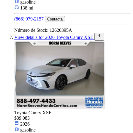
gasoline
138 mi
(866) 979-2157
Contacta
Número de Stock: 12620395A
View details for 2026 Toyota Camry XSE
Toyota Camry XSE
$39,083
2026
gasoline