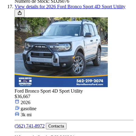
Número de Stock: SD26076
View details for 2026 Ford Bronco Sport 4D Sport Utility
Ford Bronco Sport 4D Sport Utility
$36,667
2026
gasoline
3k mi
(562) 741-8972
Contacta