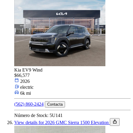
Kia EV9 Wind
$66,577
2026
electric
6k mi
(562) 860-2424
Contacta
Número de Stock: 5U141
View details for 2026 GMC Sierra 1500 Elevation