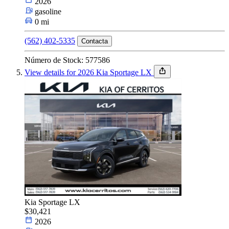
2026
gasoline
0 mi
(562) 402-5335
Contacta
Número de Stock: 577586
View details for 2026 Kia Sportage LX
Kia Sportage LX
$30,421
2026