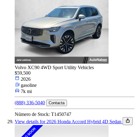
Volvo XC90 4WD Sport Utility Vehicles
$59,500
2026
gasoline
7k mi
(888) 336-5040
Contacta
Número de Stock: T1450747
View details for 2026 Honda Accord Hybrid 4D Sedan