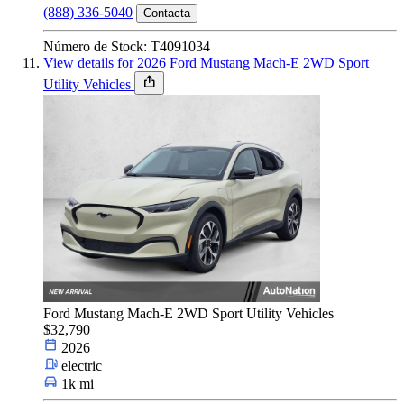
(888) 336-5040
Contacta
Número de Stock: T4091034
View details for 2026 Ford Mustang Mach-E 2WD Sport
Utility Vehicles
Ford Mustang Mach-E 2WD Sport Utility Vehicles
$32,790
2026
electric
1k mi