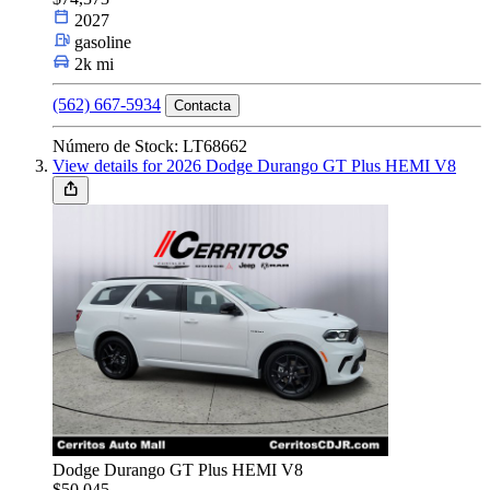
2027
gasoline
2k mi
(562) 667-5934
Contacta
Número de Stock: LT68662
View details for 2026 Dodge Durango GT Plus HEMI V8
Dodge Durango GT Plus HEMI V8
$50,045