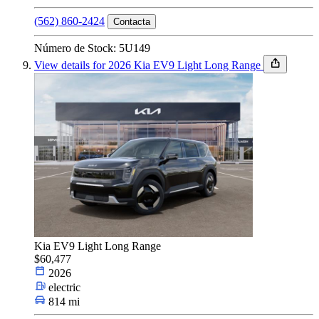
(562) 860-2424
Contacta
Número de Stock: 5U149
View details for 2026 Kia EV9 Light Long Range
Kia EV9 Light Long Range
$60,477
2026
electric
814 mi