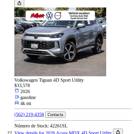
Volkswagen Tiguan 4D Sport Utility
$33,578
2026
gasoline
4k mi
(562) 219-4358
Contacta
Número de Stock: 42261SL
View details for 2026 Acura MDX 4D Sport Utility