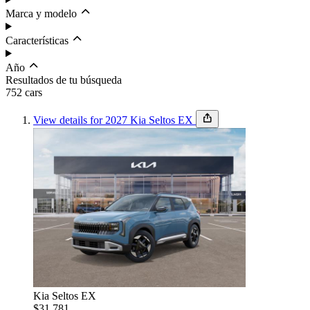
Marca y modelo
Características
Año
Resultados de tu búsqueda
752
car
s
View details for 2027 Kia Seltos EX
Budget
Set budget
Ordenar por
Condición
Kia Seltos EX
$31,781