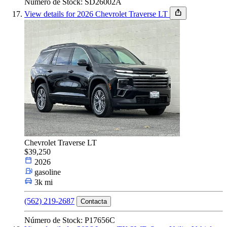
Número de Stock: SD26002A
View details for 2026 Chevrolet Traverse LT
Chevrolet Traverse LT
$39,250
2026
gasoline
3k mi
(562) 219-2687
Contacta
Número de Stock: P17656C