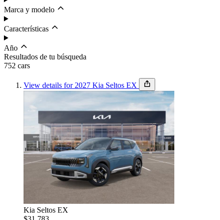
Marca y modelo
Características
Año
Resultados de tu búsqueda
752
car
s
View details for 2027 Kia Seltos EX
Budget
Set budget
Ordenar por
Condición
Kia Seltos EX
$31,783