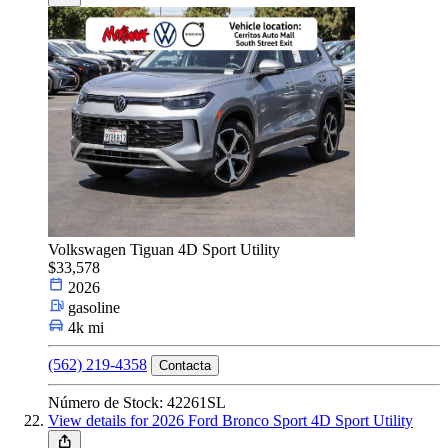
Volkswagen Tiguan 4D Sport Utility
$33,578
2026
gasoline
4k mi
(562) 219-4358
Contacta
Número de Stock: 42261SL
View details for 2026 Ford Bronco Sport 4D Sport Utility