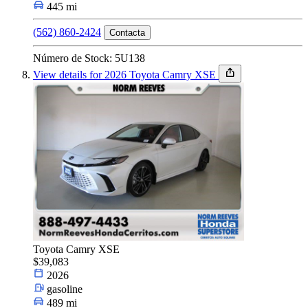
445 mi
(562) 860-2424
Contacta
Número de Stock: 5U138
View details for 2026 Toyota Camry XSE
Toyota Camry XSE
$39,083
2026
gasoline
489 mi