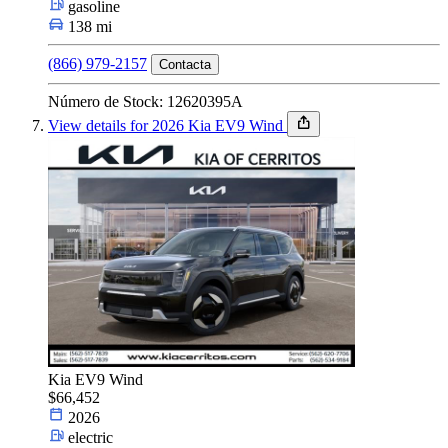
gasoline
138 mi
(866) 979-2157
Contacta
Número de Stock: 12620395A
View details for 2026 Kia EV9 Wind
Kia EV9 Wind
$66,452
2026
electric