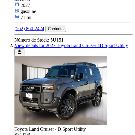
2027
Tipo de Carro
gasoline
71 mi
(562) 860-2424
Contacta
Tamaño
Número de Stock: 5U151
View details for 2027 Toyota Land Cruiser 4D Sport Utility
Fuel Type
Marca y modelo
Características
Toyota Land Cruiser 4D Sport Utility
Año
$74,999