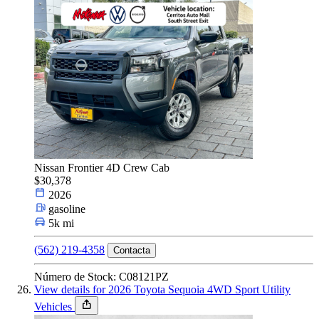
Nissan Frontier 4D Crew Cab
$30,378
2026
gasoline
5k mi
(562) 219-4358
Contacta
Número de Stock: C08121PZ
View details for 2026 Toyota Sequoia 4WD Sport Utility
Vehicles