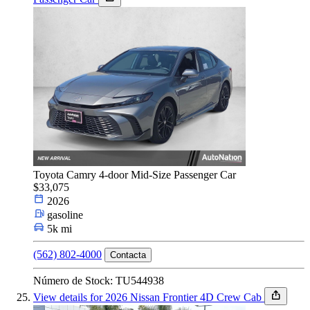
Toyota Camry 4-door Mid-Size Passenger Car
$33,075
2026
gasoline
5k mi
(562) 802-4000
Contacta
Número de Stock: TU544938
View details for 2026 Nissan Frontier 4D Crew Cab