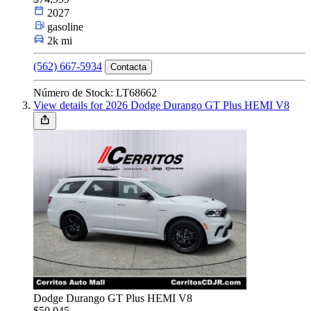
2027
gasoline
2k mi
(562) 667-5934
Contacta
Número de Stock: LT68662
View details for 2026 Dodge Durango GT Plus HEMI V8
Dodge Durango GT Plus HEMI V8
$50,045