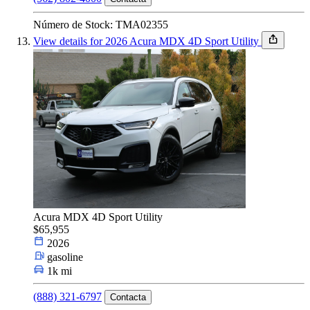
Número de Stock: TMA02355
View details for 2026 Acura MDX 4D Sport Utility
Acura MDX 4D Sport Utility
$65,955
2026
gasoline
1k mi
(888) 321-6797
Contacta