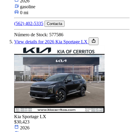
2026
gasoline
0 mi
(562) 402-5335
Contacta
Número de Stock: 577586
View details for 2026 Kia Sportage LX
Kia Sportage LX
$30,423
2026