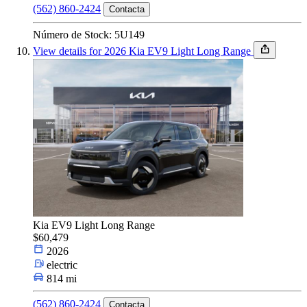
(562) 860-2424
Contacta
Número de Stock: 5U149
View details for 2026 Kia EV9 Light Long Range
Kia EV9 Light Long Range
$60,479
2026
electric
814 mi
(562) 860-2424
Contacta