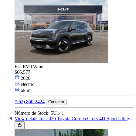
Kia EV9 Wind
$66,577
2026
electric
6k mi
(562) 860-2424
Contacta
Número de Stock: 5U141
View details for 2026 Toyota Corolla Cross 4D Sport Utility