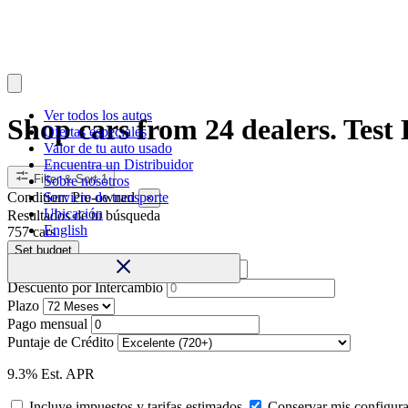
Ver todos los autos
Shop cars from 24 dealers. Test 
Ofertas especiales
Valor de tu auto usado
Encuentra un Distribuidor
Filter & Sort
1
Sobre nosotros
Condition:
Pre-owned
Servicio de transporte
×
Ubicación
Resultados de tu búsqueda
English
757
car
s
Set budget
Pago Inicial
Descuento por Intercambio
Plazo
Pago mensual
Puntaje de Crédito
9.3% Est. APR
Incluye impuestos y tarifas estimados
Conservar mis configura