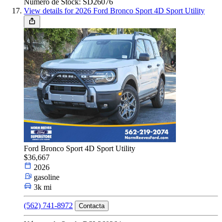
Número de Stock: SD26076
View details for 2026 Ford Bronco Sport 4D Sport Utility
Ford Bronco Sport 4D Sport Utility
$36,667
2026
gasoline
3k mi
(562) 741-8972
Contacta