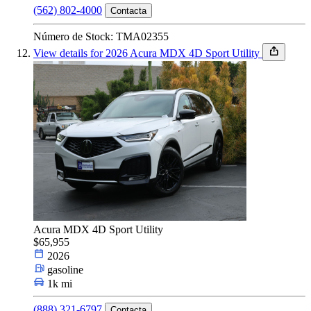
(562) 802-4000
Contacta
Número de Stock: TMA02355
View details for 2026 Acura MDX 4D Sport Utility
Acura MDX 4D Sport Utility
$65,955
2026
gasoline
1k mi
(888) 321-6797
Contacta