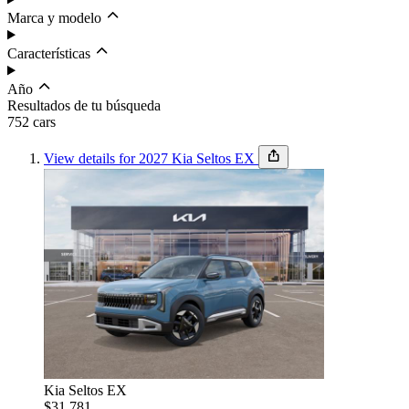
Marca y modelo
Características
Año
Resultados de tu búsqueda
752
car
s
View details for 2027 Kia Seltos EX
Budget
Set budget
Ordenar por
Condición
Kia Seltos EX
$31,781