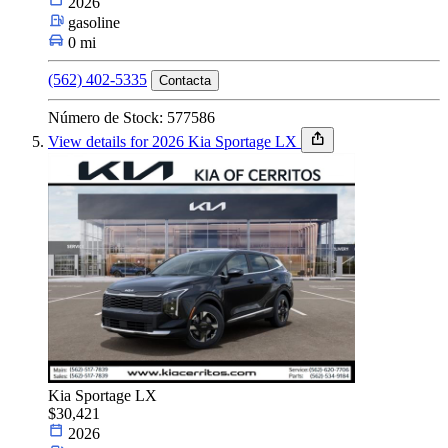
2026
gasoline
0 mi
(562) 402-5335
Contacta
Número de Stock: 577586
View details for 2026 Kia Sportage LX
Kia Sportage LX
$30,421
2026