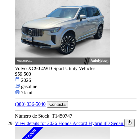
Volvo XC90 4WD Sport Utility Vehicles
$59,500
2026
gasoline
7k mi
(888) 336-5040
Contacta
Número de Stock: T1450747
View details for 2026 Honda Accord Hybrid 4D Sedan