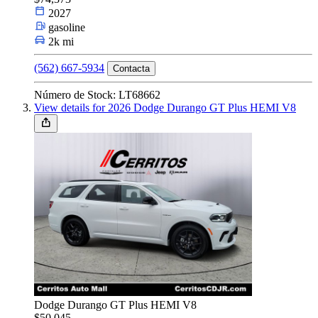
2027
gasoline
2k mi
(562) 667-5934
Contacta
Número de Stock: LT68662
View details for 2026 Dodge Durango GT Plus HEMI V8
Dodge Durango GT Plus HEMI V8
$50,045