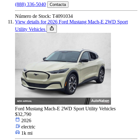
(888) 336-5040
Contacta
Número de Stock: T4091034
View details for 2026 Ford Mustang Mach-E 2WD Sport
Utility Vehicles
Ford Mustang Mach-E 2WD Sport Utility Vehicles
$32,790
2026
electric
1k mi