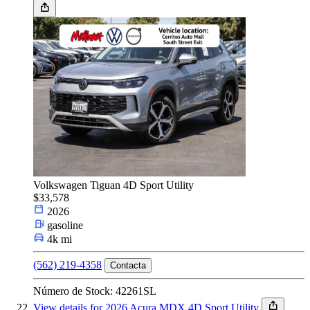
Volkswagen Tiguan 4D Sport Utility
$33,578
2026
gasoline
4k mi
(562) 219-4358
Contacta
Número de Stock: 42261SL
View details for 2026 Acura MDX 4D Sport Utility