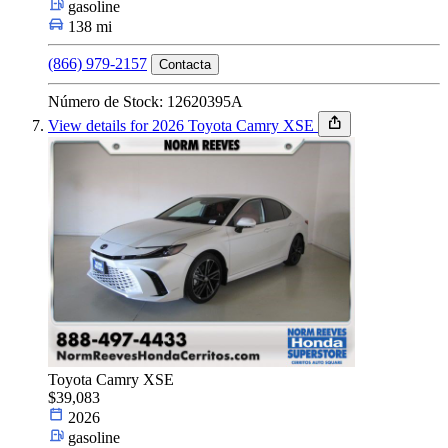
gasoline
138 mi
(866) 979-2157
Contacta
Número de Stock: 12620395A
View details for 2026 Toyota Camry XSE
Toyota Camry XSE
$39,083
2026
gasoline