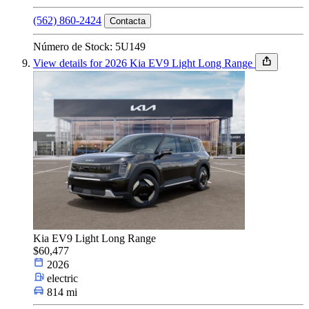
(562) 860-2424
Contacta
Número de Stock: 5U149
View details for 2026 Kia EV9 Light Long Range
Kia EV9 Light Long Range
$60,477
2026
electric
814 mi