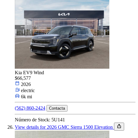
Kia EV9 Wind
$66,577
2026
electric
6k mi
(562) 860-2424
Contacta
Número de Stock: 5U141
View details for 2026 GMC Sierra 1500 Elevation