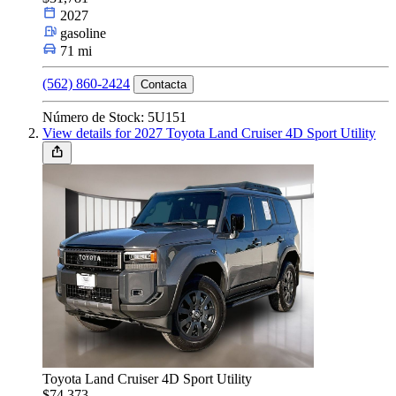
2027
Tipo de Carro
gasoline
71 mi
(562) 860-2424
Contacta
Tamaño
Número de Stock: 5U151
View details for 2027 Toyota Land Cruiser 4D Sport Utility
Fuel Type
Marca y modelo
Características
Toyota Land Cruiser 4D Sport Utility
Año
$74,373